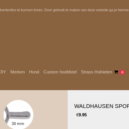
Uit voorraad geleverd!
Gratis verzending in NL boven €10
dvertenties te kunnen tonen. Door gebruik te maken van deze website ga je hierm
DIY
Merken
Hond
Custom hoofdstel
Strass Holnieten
0
WALDHAUSEN SPO
€
9.95