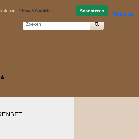
0,-
Zelf samenstellen
Accepteren
ee akkoord.
Privacy & Cookiebeleid
Weigeren
RENSET