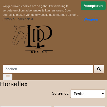
Snelle verzending
Uit voorraad geleverd!
Gratis
Accepteren
Wij gebruiken cookies om de gebruikerservaring te
verbeteren of om advertenties te kunnen tonen. Door
verzending in NL boven €100,-
Zelf samenstellen
gebruik te maken van deze website ga je hiermee akkoord.
Weigeren
Privacy & Cookiebeleid
Horseflex
Sorteer op: