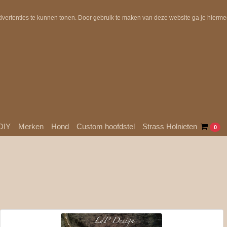
Uit voorraad geleverd!
Gratis verzending in NL boven €10
dvertenties te kunnen tonen. Door gebruik te maken van deze website ga je hierm
DIY
Merken
Hond
Custom hoofdstel
Strass Holnieten
0