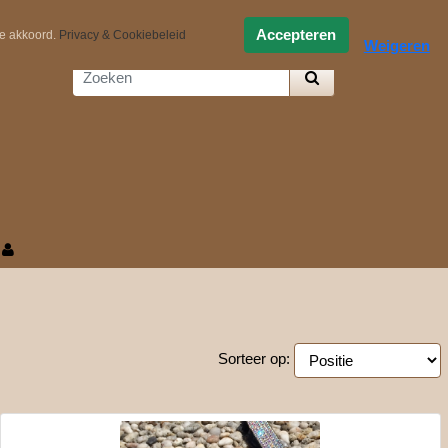
0,-
Zelf samenstellen
Accepteren
ee akkoord.
Privacy & Cookiebeleid
Weigeren
Sorteer op: