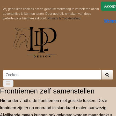
Snelle verzending
Uit voorraad geleverd!
Gratis
Accep
Wij gebruiken cookies om de gebruikerservaring te verbeteren of om
verzending in NL boven €100,-
Zelf samenstellen
advertenties te kunnen tonen. Door gebruik te maken van deze
website ga je hiermee akkoord.
Privacy & Cookiebeleid
Weige
Frontriemen zelf samenstellen
Hieronder vindt u de frontriemen met gestikte lussen. Deze
frontriem zijn er op voorraad in standaard maten aanwezig.
Afwijkende maten kunnen ook geleverd worden maar denkt u