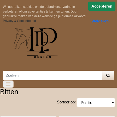
Snelle verzending
Uit voorraad geleverd!
Gratis
Accepteren
Wij gebruiken cookies om de gebruikerservaring te
verbeteren of om advertenties te kunnen tonen. Door
verzending in NL boven €100,-
Zelf samenstellen
gebruik te maken van deze website ga je hiermee akkoord.
Weigeren
Privacy & Cookiebeleid
Bitten
Sorteer op: