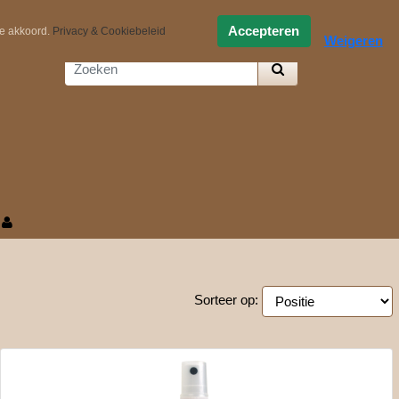
0,-
Zelf samenstellen
Accepteren
ee akkoord.
Privacy & Cookiebeleid
Weigeren
Sorteer op: