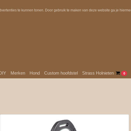
Uit voorraad geleverd!
Gratis verzending in NL boven €10
dvertenties te kunnen tonen. Door gebruik te maken van deze website ga je hierm
DIY
Merken
Hond
Custom hoofdstel
Strass Holnieten
0