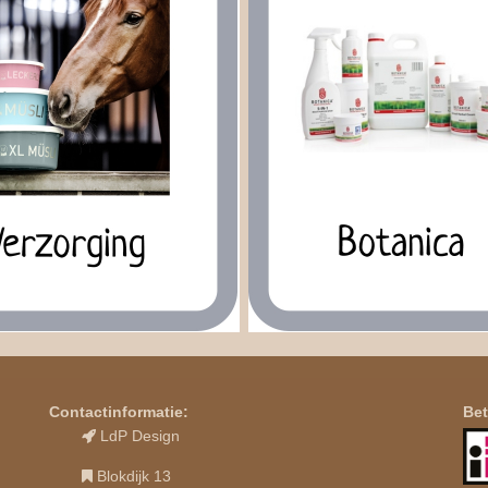
Contactinformatie:
Bet
LdP Design
Blokdijk 13