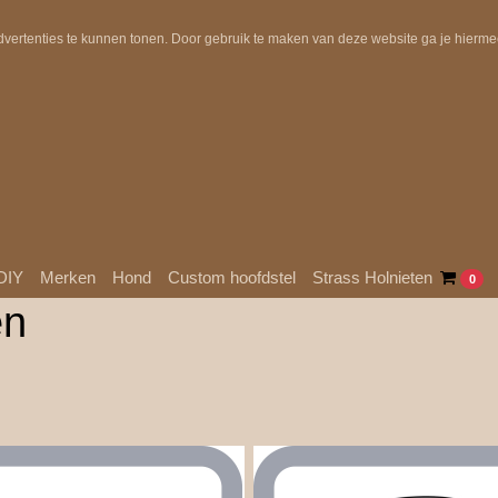
Uit voorraad geleverd!
Gratis verzending in NL boven €10
dvertenties te kunnen tonen. Door gebruik te maken van deze website ga je hierm
DIY
Merken
Hond
Custom hoofdstel
Strass Holnieten
0
en