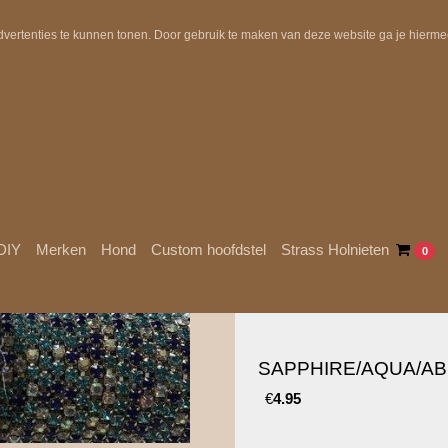
Uit voorraad geleverd!
Gratis verzending in NL boven €10
dvertenties te kunnen tonen. Door gebruik te maken van deze website ga je hierm
DIY
Merken
Hond
Custom hoofdstel
Strass Holnieten
0
SAPPHIRE/AQUA/AB
€
4.95