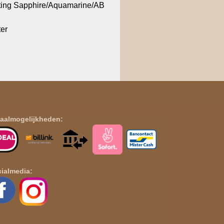
ting Sapphire/Aquamarine/AB
ter
aalmogelijkheden:
ialmedia: