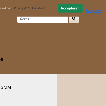
0,-
Zelf samenstellen
Accepteren
ee akkoord.
Privacy & Cookiebeleid
Weigeren
 3MM