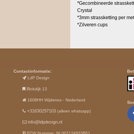
*Gecombineerde strassket
Crystal
*3mm strassketting per me
*Zilveren cups
Contactinformatie:
Bet
LdP Design
Blokdijk 13
1608HH Wijdenes - Nederland
Soc
+31630297103
(alleen whatsapp)
info@ldpdesign.nl
BTW Nummer: NL001124933B51