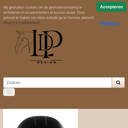
Snelle verzending
Uit voorraad geleverd!
Gratis
Accepteren
Wij gebruiken cookies om de gebruikerservaring te
verbeteren of om advertenties te kunnen tonen. Door
verzending in NL boven €100,-
Zelf samenstellen
gebruik te maken van deze website ga je hiermee akkoord.
Weigeren
Privacy & Cookiebeleid