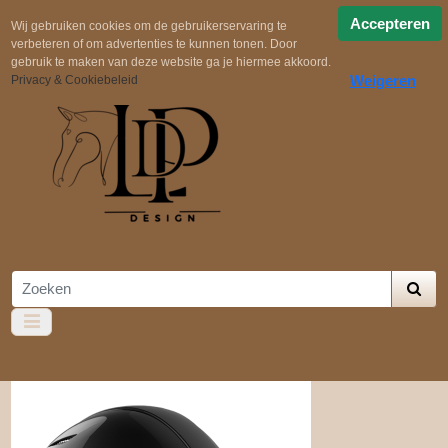
Snelle verzending
Uit voorraad geleverd!
Gratis
Accepteren
Wij gebruiken cookies om de gebruikerservaring te
verbeteren of om advertenties te kunnen tonen. Door
verzending in NL boven €100,-
Zelf samenstellen
gebruik te maken van deze website ga je hiermee akkoord.
Weigeren
Privacy & Cookiebeleid