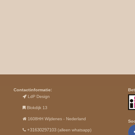
Contactinformatie:
Bet
LdP Design
Blokdijk 13
1608HH Wijdenes - Nederland
Soc
+31630297103
(alleen whatsapp)