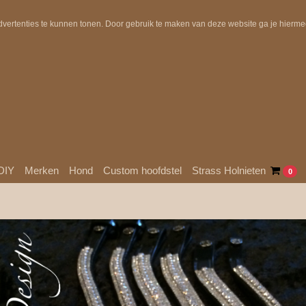
Uit voorraad geleverd!
Gratis verzending in NL boven €10
dvertenties te kunnen tonen. Door gebruik te maken van deze website ga je hierm
DIY
Merken
Hond
Custom hoofdstel
Strass Holnieten
0