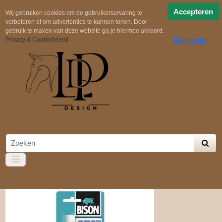
Snelle verzending
Uit voorraad geleverd!
Gratis
Accepteren
Wij gebruiken cookies om de gebruikerservaring te
verbeteren of om advertenties te kunnen tonen. Door
verzending in NL boven €100,-
Zelf samenstellen
gebruik te maken van deze website ga je hiermee akkoord.
Weigeren
Privacy & Cookiebeleid