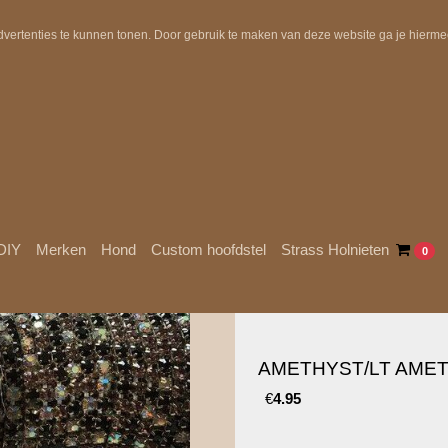
Uit voorraad geleverd!
Gratis verzending in NL boven €10
dvertenties te kunnen tonen. Door gebruik te maken van deze website ga je hierm
DIY
Merken
Hond
Custom hoofdstel
Strass Holnieten
0
AMETHYST/LT AME
€
4.95