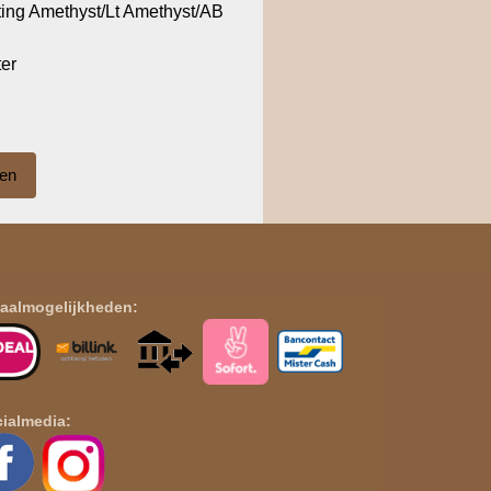
ing Amethyst/Lt Amethyst/AB
ter
aalmogelijkheden:
ialmedia: