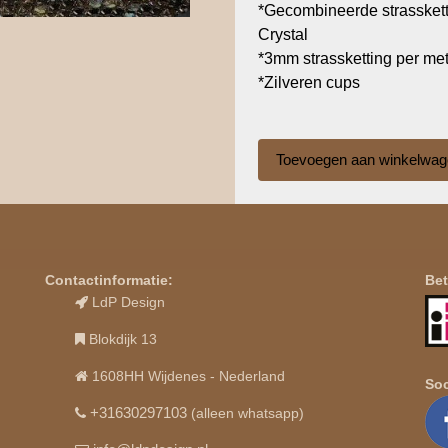
*Gecombineerde strasskett
Crystal
*3mm strassketting per me
*Zilveren cups
Contactinformatie:
Bet
LdP Design
Blokdijk 13
1608HH Wijdenes - Nederland
Soc
+31630297103
(alleen whatsapp)