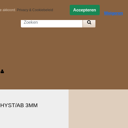
0,-
Zelf samenstellen
Accepteren
ee akkoord.
Privacy & Cookiebeleid
Weigeren
THYST/AB 3MM